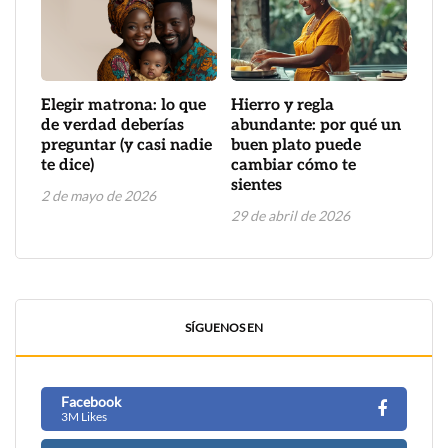
Elegir matrona: lo que
Hierro y regla
de verdad deberías
abundante: por qué un
preguntar (y casi nadie
buen plato puede
te dice)
cambiar cómo te
sientes
2 de mayo de 2026
29 de abril de 2026
SÍGUENOS EN
Facebook
3M Likes