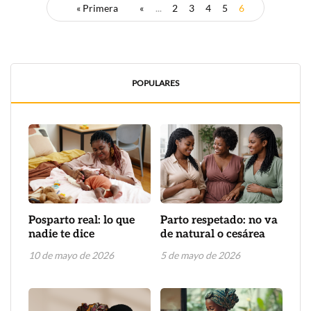
« Primera
«
...
2
3
4
5
6
POPULARES
Posparto real: lo que
Parto respetado: no va
nadie te dice
de natural o cesárea
10 de mayo de 2026
5 de mayo de 2026