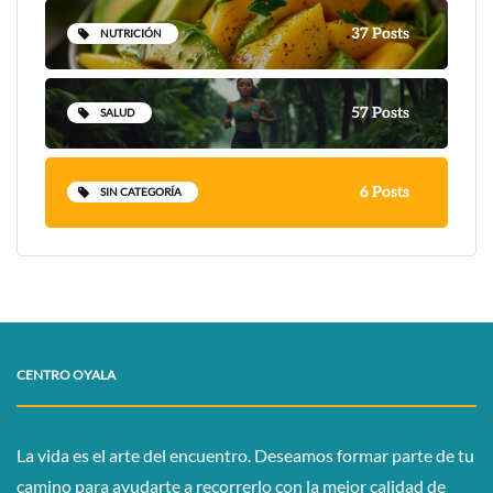
37 Posts
NUTRICIÓN
57 Posts
SALUD
6 Posts
SIN CATEGORÍA
CENTRO OYALA
La vida es el arte del encuentro. Deseamos formar parte de tu
camino para ayudarte a recorrerlo con la mejor calidad de