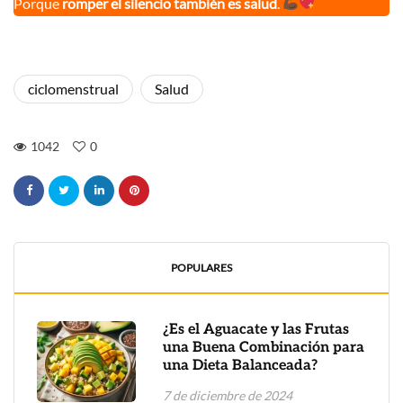
Porque
romper el silencio también es salud
.
ciclomenstrual
Salud
1042
0
POPULARES
¿Es el Aguacate y las Frutas
una Buena Combinación para
una Dieta Balanceada?
7 de diciembre de 2024