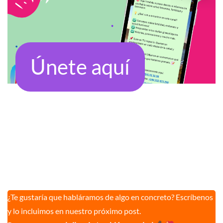
Únete aquí
¿Te gustaría que habláramos de algo en concreto? Escríbenos
y lo incluimos en nuestro próximo post.